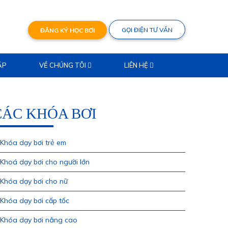
GỌI ĐIỆN TƯ VẤN
ĐĂNG KÝ HỌC BƠI
ẶP
VỀ CHÚNG TÔI
LIÊN HỆ
CÁC KHÓA BƠI
Khóa dạy bơi trẻ em
Khoá dạy bơi cho người lớn
Khóa dạy bơi cho nữ
Khóa dạy bơi cấp tốc
Khóa dạy bơi nâng cao