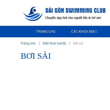
TRANG CHỦ
CÁC KHÓA BƠI
Trang chủ
Kiến thức bơi lội
Bơi sải
BƠI SẢI