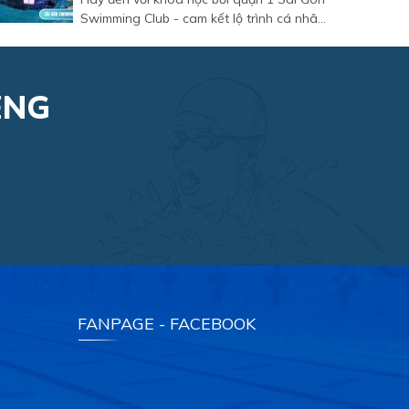
Swimming Club - cam kết lộ trình cá nhân
hóa, giúp bạn hết sợ nước và bơi thạo chỉ
sau 5-10 buổi.
ÊNG
FANPAGE - FACEBOOK