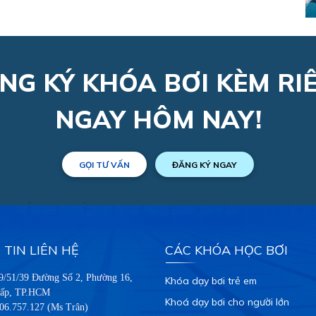
NG KÝ KHÓA BƠI KÈM RI
NGAY HÔM NAY!
GỌI TƯ VẤN
ĐĂNG KÝ NGAY
TIN LIÊN HỆ
CÁC KHÓA HỌC BƠI
29/51/39 Đường Số 2, Phường 16,
Khóa dạy bơi trẻ em
ấp, TP.HCM
Khoá dạy bơi cho người lớn
06.757.127 (Ms Trân)