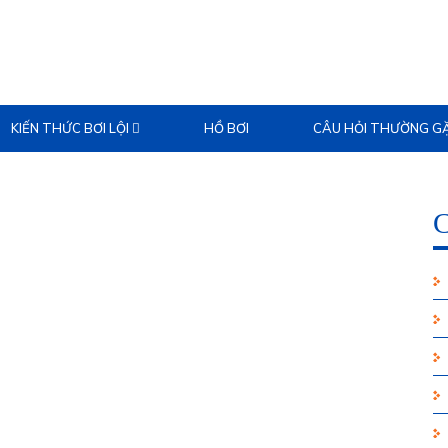
KIẾN THỨC BƠI LỘI
HỒ BƠI
CÂU HỎI THƯỜNG G