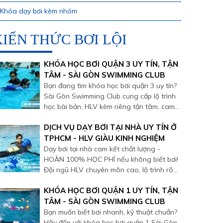
Khóa dạy bơi kèm nhóm
KIẾN THỨC BƠI LỘI
KHÓA HỌC BƠI QUẬN 3 UY TÍN, TẬN
TÂM - SÀI GÒN SWIMMING CLUB
Bạn đang tìm khóa học bơi quận 3 uy tín?
Sài Gòn Swimming Club cung cấp lộ trình
học bài bản, HLV kèm riêng tận tâm, cam
kết biết bơi nhanh. Lịch học linh hoạt, phù
DỊCH VỤ DẠY BƠI TẠI NHÀ UY TÍN Ở
hợp cho trẻ em, người lớn và người sợ
nước. An toàn – hiệu quả – tiến bộ từng
TPHCM - HLV GIÀU KINH NGHIỆM
buổi.
Dạy bơi tại nhà cam kết chất lượng -
HOÀN 100% HỌC PHÍ nếu không biết bơi!
Đội ngũ HLV chuyên môn cao, lộ trình rõ
ràng, giúp bạn thành thạo kỹ thuật bơi
KHÓA HỌC BƠI QUẬN 1 UY TÍN, TẬN
ngay tại không gian riêng.
TÂM - SÀI GÒN SWIMMING CLUB
Bạn muốn biết bơi nhanh, kỹ thuật chuẩn?
Hãy đến với khóa học bơi quận 1 Sài Gòn