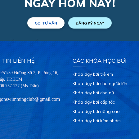
NGAY HÔM NAY!
GỌI TƯ VẤN
ĐĂNG KÝ NGAY
TIN LIÊN HỆ
CÁC KHÓA HỌC BƠI
29/51/39 Đường Số 2, Phường 16,
Khóa dạy bơi trẻ em
ấp, TP.HCM
Khoá dạy bơi cho người lớn
06.757.127 (Ms Trân)
Khóa dạy bơi cho nữ
igonswimmingclub@gmail.com
Khóa dạy bơi cấp tốc
Khóa dạy bơi nâng cao
Khóa dạy bơi kèm nhóm