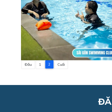
2
Đầu
1
Cuối
ĐĂ