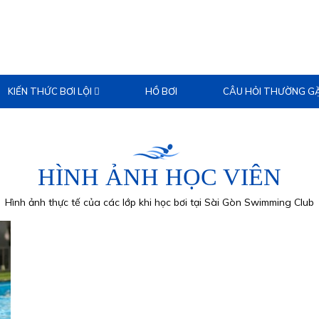
KIẾN THỨC BƠI LỘI
HỒ BƠI
CÂU HỎI THƯỜNG G
HÌNH ẢNH HỌC VIÊN
Hình ảnh thực tế của các lớp khi học bơi tại Sài Gòn Swimming Club